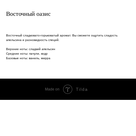
Восточный оазис
Восточный сладковато-горьковатый аромат. Вы сможете ощутить сладость
апельсина и разновидность специй.
Верхние ноты: сладкий апельсин
Средние ноты: пачули, кедр
Базовые ноты: ваниль, мирра
Tilda
Made on