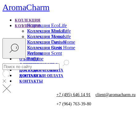
AromaCharm
КОЛЛЕКЦИЯ
Коллекция EcoLife
КОЛЛЕКЦИЯ
Коллекция MonoLife
Коллекция EcoLife
Коллекция 7senses
Коллекция MonoLife
Коллекция Oasis Home
Коллекция 7senses
Коллекция Scent
Коллекция Oasis Home
Perfume
Коллекция Scent
Perfume
О БРЕНДЕ
СОТРУДНИЧЕСТВО
О БРЕНДЕ
ДОСТАВКА И ОПЛАТА
СОТРУДНИЧЕСТВО
КОНТАКТЫ
ДОСТАВКА И ОПЛАТА
КОНТАКТЫ
+7 (495) 646 14 91
client@aromacharm.ru
+7 (964) 763-39-80